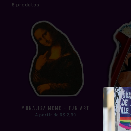
6 produtos
MONALISA MEME - FUN ART
MON
A partir de R$ 2,99