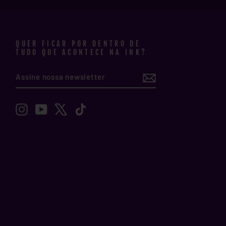
QUER FICAR POR DENTRO DE
TUDO QUE ACONTECE NA INK?
ASSINE
INSCREVER
NOSSA
NEWSLETTER
Instagram
YouTube
X
TikTok
r