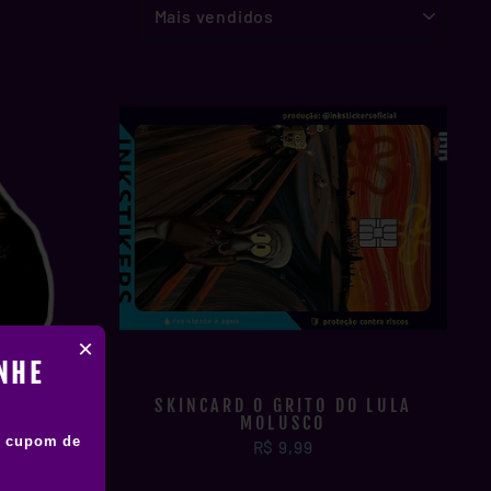
ORDENAR
×
NHE
SA
SKINCARD O GRITO DO LULA
MOLUSCO
9
 cupom de
R$ 9,99