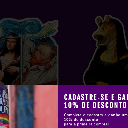
CADASTRE‑SE E GA
10% DE DESCONTO
ALISA E VAN GOGH
JAR JAR MONALI
A partir de R$ 2,99
A partir de R$ 2,9
Complete o cadastro e
ganhe um
10% de desconto
para a primeira compra!