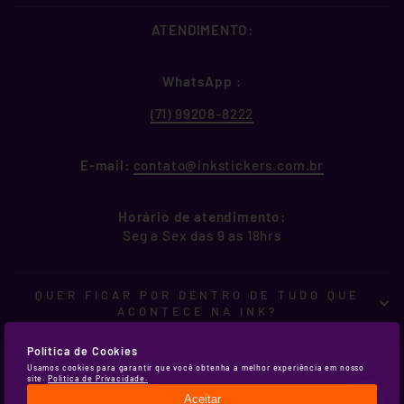
ATENDIMENTO:
WhatsApp
:
(71) 99208-8222
E-mail:
contato@inkstickers.com.br
Horário de atendimento:
Seg a Sex das 9 as 18hrs
QUER FICAR POR DENTRO DE TUDO QUE
ACONTECE NA INK?
© 2026 InkStickers . Todos os direitos reservados.