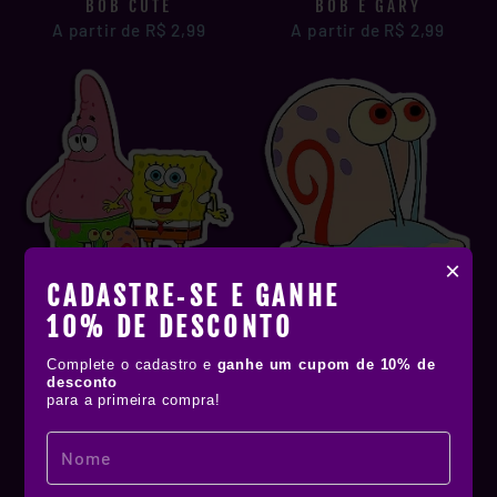
BOB CUTE
BOB E GARY
A partir de R$ 2,99
A partir de R$ 2,99
×
CADASTRE‑SE E GANHE
BOB PATRICK E GARY
GARY
10% DE DESCONTO
A partir de R$ 2,99
A partir de R$ 2,99
Complete o cadastro e
ganhe um cupom de 10% de
desconto
para a primeira compra!