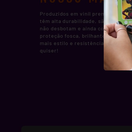
Produzidos em vinil premium, noss
têm alta durabilidade, são resisten
não desbotam e ainda contam com p
proteção fosca, brilhante ou hologr
mais estilo e resistência pra você 
quiser!