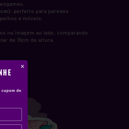
deogames.
1 cm)
: perfeito para paredes
spelhos e móveis.
os na imagem ao lado, comparando
lar de 15cm de altura.
×
NHE
 cupom de