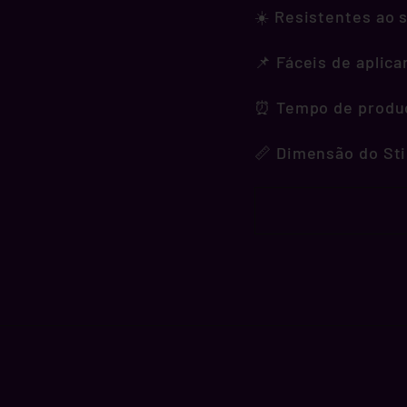
☀️ Resistentes ao s
📌 Fáceis de aplica
⏰ Tempo de produçã
📏 Dimensão do Sti