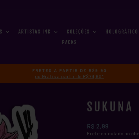
ES
ARTISTAS INK
COLEÇÕES
HOLOGRÁFIC
PACKS
FRETES A PARTIR DE R$9,90
ou Grátis a partir de R$79,90*
slideshow
pausa
SUKUNA
Preço
R$ 2,99
normal
Frete
calculado no ch