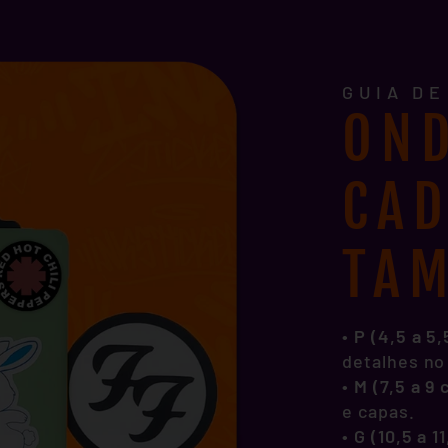
GUIA D
OND
CA
TA
• P (4,5 a 5
detalhes no
•
M (7,5 a 9
e capas.
•
G (10,5 a 1