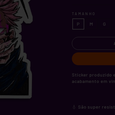
TAMANHO
P
M
G
Sticker produzido e
acabamento em vini
💧 São super resis