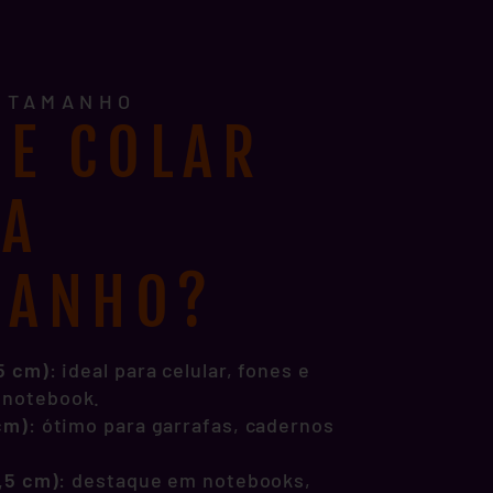
E TAMANHO
E COLAR
DA
MANHO?
,5 cm)
: ideal para celular, fones e
 notebook.
 cm)
: ótimo para garrafas, cadernos
1,5 cm)
: destaque em notebooks,