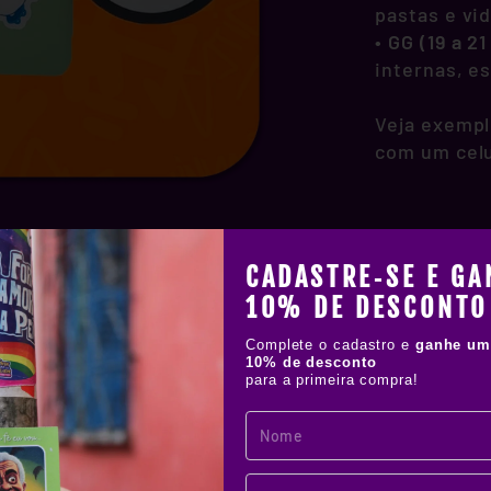
pastas e vi
•
GG (19 a 2
internas, e
Veja exempl
com um celu
CADASTRE‑SE E GA
10% DE DESCONTO
Complete o cadastro e
ganhe um
10% de desconto
para a primeira compra!
!
IAL