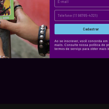
os stickers
tes à água,
elícula de
áfica. Muito
Cadastrar
colar onde
Ao se inscrever, você concorda em 
mails. Consulte nossa política de p
termos de serviço para obter mais 