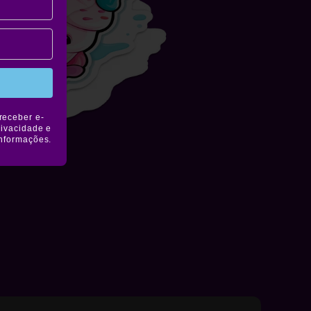
receber e-
rivacidade e
informações.