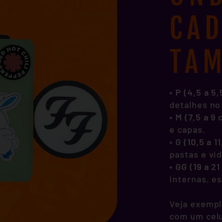
CA
TA
• P (4,5 a 5
detalhes no
•
M (7,5 a 9
e capas.
•
G (10,5 a 1
pastas e vi
•
GG (19 a 2
internas, e
Veja exempl
com um celu