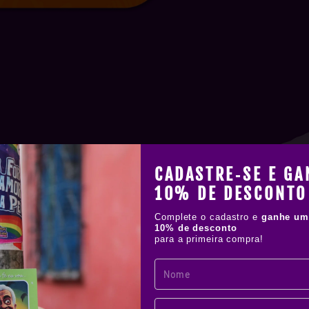
CADASTRE‑SE E GA
!
IAL
10% DE DESCONTO
Complete o cadastro e
ganhe um
10% de desconto
os stickers
para a primeira compra!
tes à água,
elícula de
áfica. Muito
colar onde