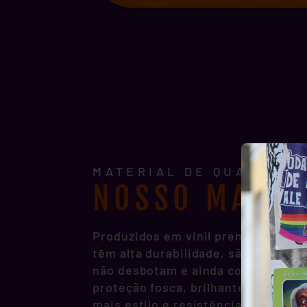
MATERIAL DE QUALIDADE
NOSSO MATER
Produzidos em vinil premium, noss
têm alta durabilidade, são resisten
não desbotam e ainda contam com p
proteção fosca, brilhante ou hologr
mais estilo e resistência pra você 