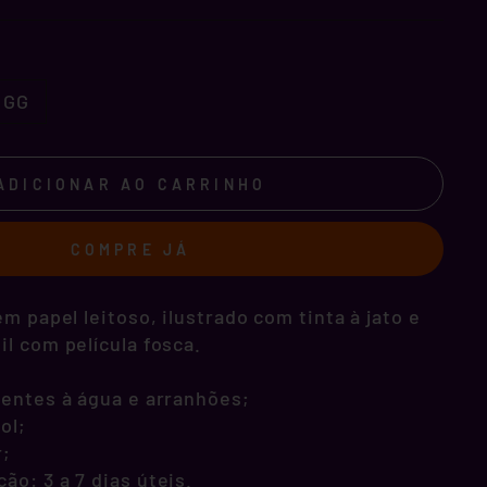
GG
ADICIONAR AO CARRINHO
COMPRE JÁ
m papel leitoso, ilustrado com tinta à jato e
l com película fosca.
tentes à água e arranhões;
ol;
r;
o: 3 a 7 dias úteis.