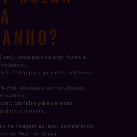
DA
MANHO?
,5 cm)
: ideal para celular, fones e
 notebook.
 cm)
: ótimo para garrafas, cadernos
1,5 cm)
: destaque em notebooks,
deogames.
1 cm)
: perfeito para paredes
spelhos e móveis.
os na imagem ao lado, comparando
lar de 15cm de altura.