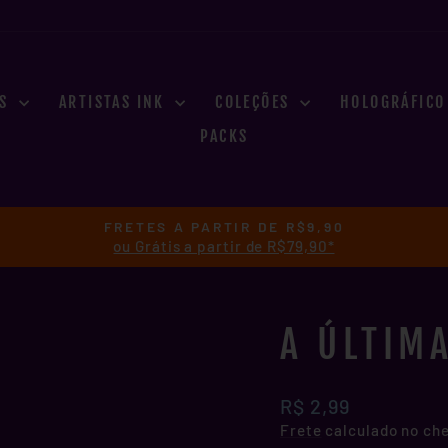
ES
ARTISTAS INK
COLEÇÕES
HOLOGRÁFIC
PACKS
FRETES A PARTIR DE R$9,90
ou Grátis a partir de R$79,90*
slideshow
pausa
A ÚLTIMA
Preço
R$ 2,99
normal
Frete
calculado no ch