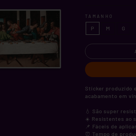
TAMANHO
P
M
G
Sticker produzido e
acabamento em vini
💧 São super resis
☀️ Resistentes ao s
📌 Fáceis de aplica
⏰ Tempo de produçã