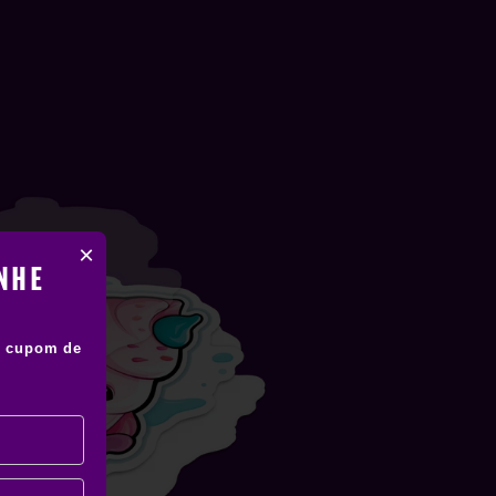
×
NHE
 cupom de