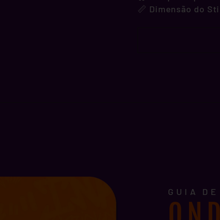
📏 Dimensão do Sti
GUIA D
OND