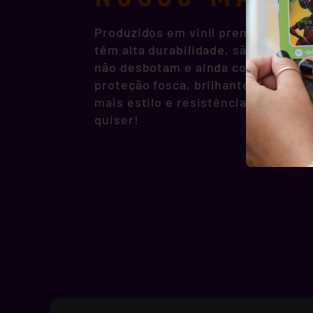
Produzidos em vinil premium, noss
têm alta durabilidade, são resisten
não desbotam e ainda contam com p
proteção fosca, brilhante ou hologr
mais estilo e resistência pra você 
quiser!