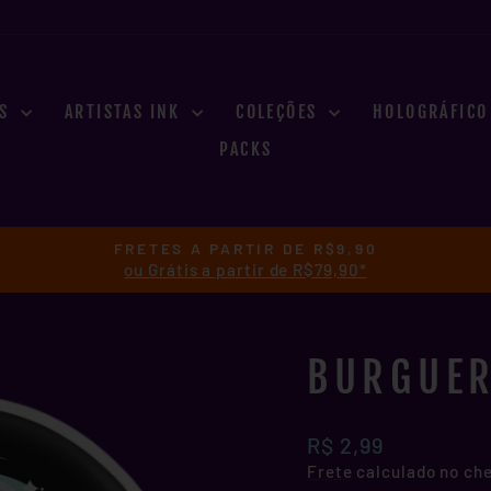
ES
ARTISTAS INK
COLEÇÕES
HOLOGRÁFIC
PACKS
FRETES A PARTIR DE R$9,90
ou Grátis a partir de R$79,90*
slideshow
pausa
BURGUER
Preço
R$ 2,99
normal
Frete
calculado no ch