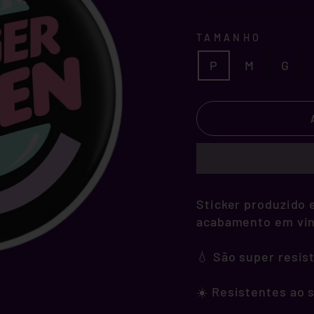
TAMANHO
P
M
G
Sticker produzido e
acabamento em vini
💧 São super resis
☀️ Resistentes ao s