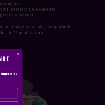
deogames.
1 cm)
: perfeito para paredes
spelhos e móveis.
os na imagem ao lado, comparando
lar de 15cm de altura.
×
NHE
 cupom de