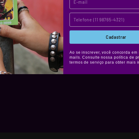
os stickers
tes à água,
elícula de
áfica. Muito
Cadastrar
colar onde
Ao se inscrever, você concorda em 
mails. Consulte nossa política de p
termos de serviço para obter mais 