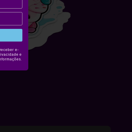
receber e-
rivacidade e
informações.