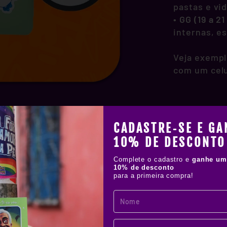
pastas e vi
•
GG (19 a 2
internas, e
Veja exempl
com um celu
CADASTRE‑SE E GA
10% DE DESCONTO
Complete o cadastro e
ganhe um
10% de desconto
para a primeira compra!
!
IAL