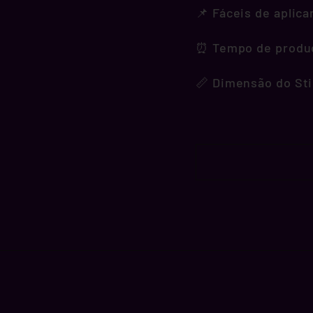
📌 Fáceis de aplica
⏰ Tempo de produçã
📏 Dimensão do Sti