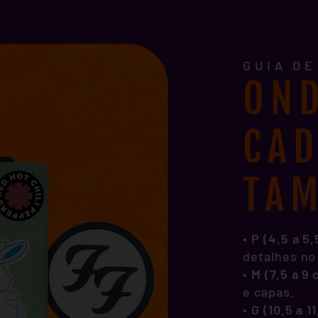
GUIA D
OND
CA
TA
• P (4,5 a 5
detalhes no
•
M (7,5 a 9
e capas.
•
G (10,5 a 1