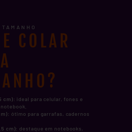
E TAMANHO
E COLAR
DA
MANHO?
,5 cm)
: ideal para celular, fones e
 notebook.
 cm)
: ótimo para garrafas, cadernos
1,5 cm)
: destaque em notebooks,