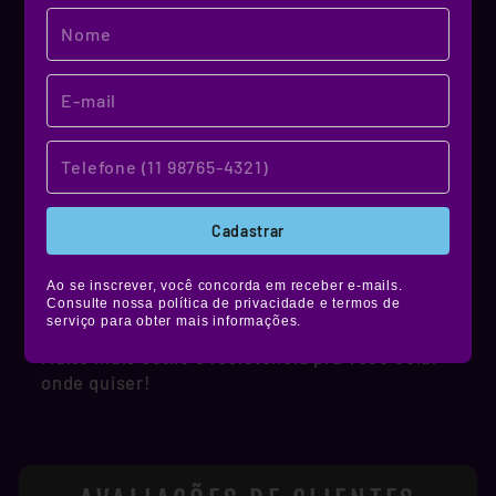
MATERIAL DE QUALIDADE!
NOSSO MATERIAL
Cadastrar
Produzidos em vinil premium, nossos stickers
têm alta durabilidade, são resistentes à água,
Ao se inscrever, você concorda em receber e-mails.
não desbotam e ainda contam com película de
Consulte nossa política de privacidade e termos de
serviço para obter mais informações.
proteção fosca, brilhante ou holográfica.
Muito mais estilo e resistência pra você colar
onde quiser!