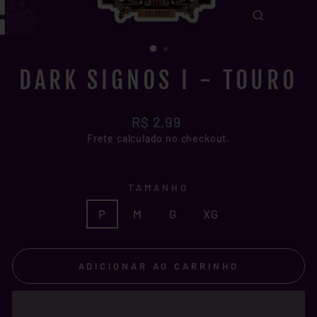
FECHAR
(ESC)
DARK SIGNOS I - TOURO
Preço
R$ 2,99
normal
Frete
calculado no checkout.
TAMANHO
P
M
G
XG
ADICIONAR AO CARRINHO