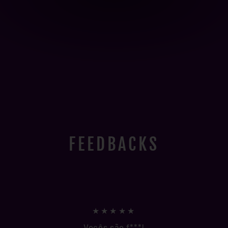
FEEDBACKS
★★★★★
Vocês são f***!