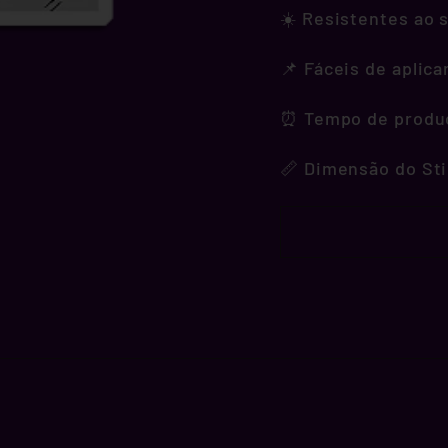
☀️ Resistentes ao s
📌 Fáceis de aplica
⏰ Tempo de produçã
📏 Dimensão do Sti