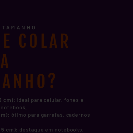
E TAMANHO
E COLAR
DA
MANHO?
,5 cm)
: ideal para celular, fones e
 notebook.
 cm)
: ótimo para garrafas, cadernos
1,5 cm)
: destaque em notebooks,