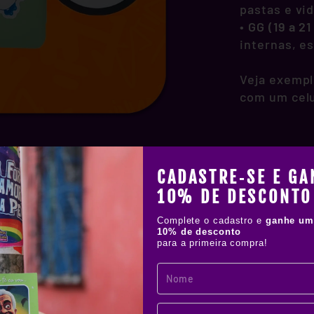
pastas e vi
•
GG (19 a 2
internas, e
Veja exempl
com um celu
CADASTRE‑SE E GA
10% DE DESCONTO
Complete o cadastro e
ganhe um
10% de desconto
para a primeira compra!
!
IAL