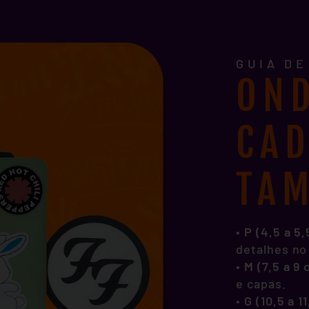
GUIA D
OND
CA
TA
• P (4,5 a 5
detalhes no
•
M (7,5 a 9
e capas.
•
G (10,5 a 1