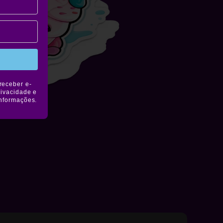
receber e-
rivacidade e
informações.