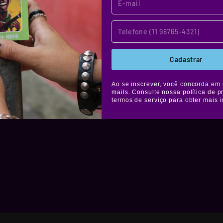
os stickers
tes à água,
elícula de
áfica. Muito
Cadastrar
colar onde
Ao se inscrever, você concorda em 
mails. Consulte nossa política de p
termos de serviço para obter mais 