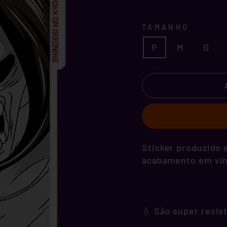
TAMANHO
P
M
G
Sticker produzido e
acabamento em vini
💧 São super resis