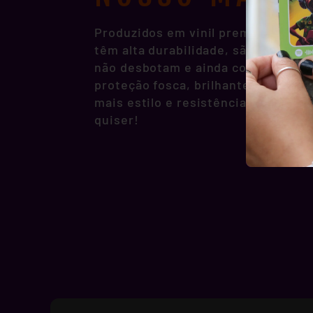
Produzidos em vinil premium, noss
têm alta durabilidade, são resisten
não desbotam e ainda contam com p
proteção fosca, brilhante ou hologr
mais estilo e resistência pra você 
quiser!