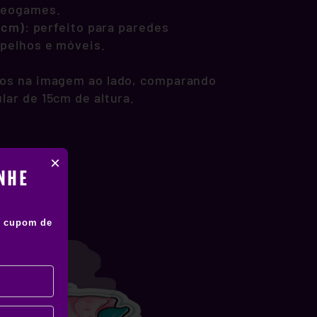
deogames.
1 cm)
: perfeito para paredes
spelhos e móveis.
os na imagem ao lado, comparando
lar de 15cm de altura.
×
NHE
 cupom de