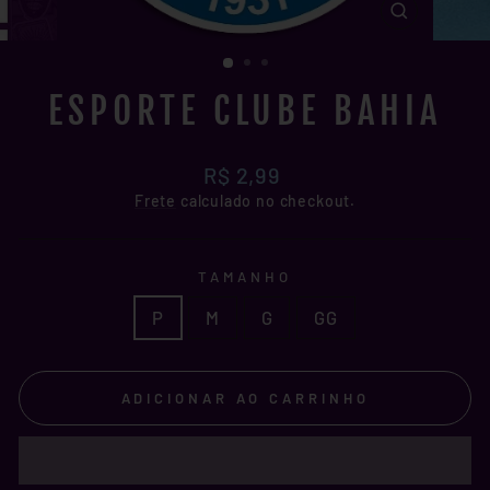
FECHAR
(ESC)
ESPORTE CLUBE BAHIA
Preço
R$ 2,99
normal
Frete
calculado no checkout.
TAMANHO
P
M
G
GG
ADICIONAR AO CARRINHO