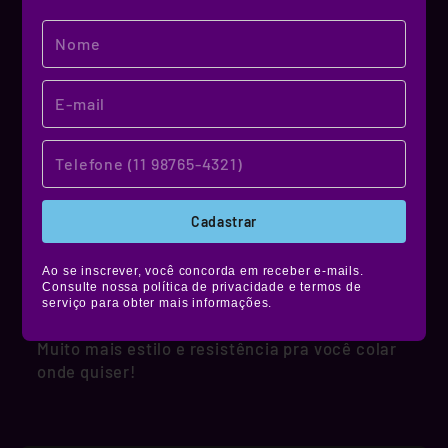
MATERIAL DE QUALIDADE!
NOSSO MATERIAL
Cadastrar
Produzidos em vinil premium, nossos stickers
Ao se inscrever, você concorda em receber e-mails.
têm alta durabilidade, são resistentes à água,
Consulte nossa política de privacidade e termos de
não desbotam e ainda contam com película de
serviço para obter mais informações.
proteção fosca, brilhante ou holográfica.
Muito mais estilo e resistência pra você colar
onde quiser!