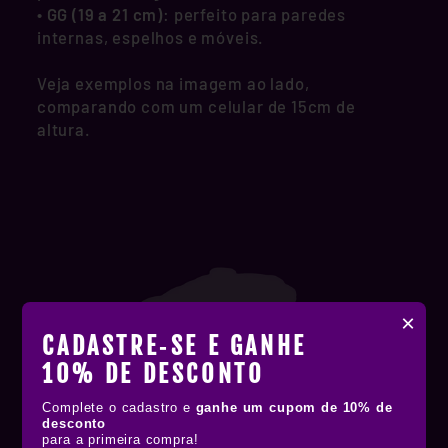
•
GG (19 a 21 cm)
: perfeito para paredes
internas, espelhos e móveis.
Veja exemplos na imagem ao lado,
comparando com um celular de 15cm de
altura.
×
CADASTRE‑SE E GANHE
10% DE DESCONTO
Complete o cadastro e
ganhe um cupom de 10% de
desconto
para a primeira compra!