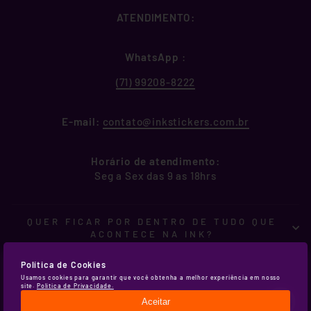
ATENDIMENTO:
WhatsApp
:
(71) 99208-8222
E-mail:
contato@inkstickers.com.br
Horário de atendimento:
Seg a Sex das 9 as 18hrs
QUER FICAR POR DENTRO DE TUDO QUE
ACONTECE NA INK?
© 2026 InkStickers . Todos os direitos reservados.