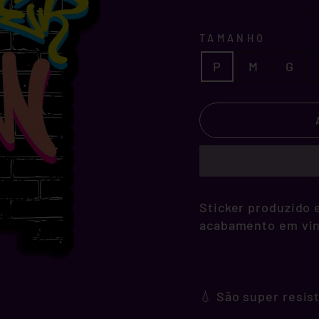
TAMANHO
P
M
G
Sticker produzido e
acabamento em vini
💧 São super resis