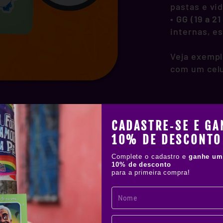
pastas e vi
•
GG (19 a 2
internas, e
Veja exempl
com um celu
CADASTRE‑SE E GA
10% DE DESCONTO
Complete o cadastro e
ganhe um
10% de desconto
para a primeira compra!
!
IAL