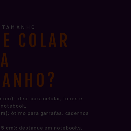
E TAMANHO
E COLAR
DA
MANHO?
,5 cm)
: ideal para celular, fones e
 notebook.
 cm)
: ótimo para garrafas, cadernos
1,5 cm)
: destaque em notebooks,