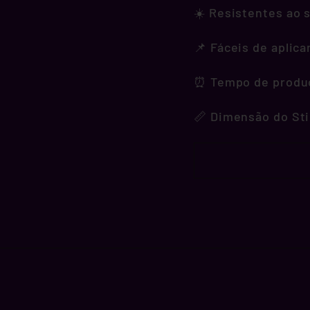
☀️ Resistentes ao s
📌 Fáceis de aplica
⏰ Tempo de produçã
📏 Dimensão do Sti