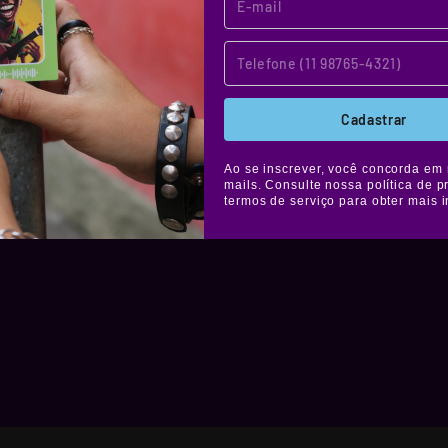
os stickers
tes à água,
elícula de
áfica. Muito
Cadastrar
colar onde
Ao se inscrever, você concorda em 
mails. Consulte nossa política de p
termos de serviço para obter mais 