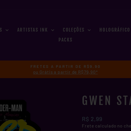
ES
ARTISTAS INK
COLEÇÕES
HOLOGRÁFIC
PACKS
FRETES A PARTIR DE R$9,90
ou Grátis a partir de R$79,90*
slideshow
pausa
GWEN ST
Preço
R$ 2,99
normal
Frete
calculado no ch