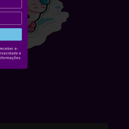
receber e-
rivacidade e
informações.