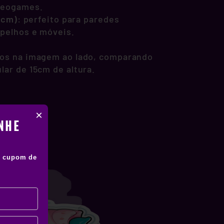
deogames.
1 cm)
: perfeito para paredes
spelhos e móveis.
os na imagem ao lado, comparando
lar de 15cm de altura.
×
NHE
 cupom de