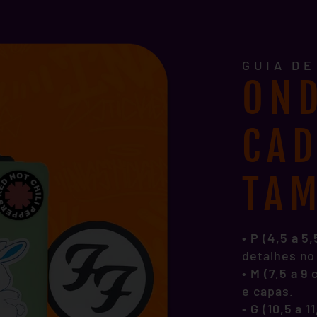
GUIA D
OND
CA
TA
• P (4,5 a 5
detalhes no
•
M (7,5 a 9
e capas.
•
G (10,5 a 1