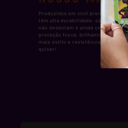
Produzidos em vinil premium, noss
têm alta durabilidade, são resisten
não desbotam e ainda contam com p
proteção fosca, brilhante ou hologr
mais estilo e resistência pra você 
quiser!