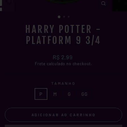
FECHAR
(ESC)
HARRY POTTER -
PLATFORM 9 3/4
Preço
R$ 2,99
normal
Frete
calculado no checkout.
TAMANHO
P
M
G
GG
ADICIONAR AO CARRINHO