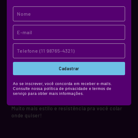
MATERIAL DE QUALIDADE!
NOSSO MATERIAL
Cadastrar
Produzidos em vinil premium, nossos stickers
Ao se inscrever, você concorda em receber e-mails.
têm alta durabilidade, são resistentes à água,
Consulte nossa política de privacidade e termos de
não desbotam e ainda contam com película de
serviço para obter mais informações.
proteção fosca, brilhante ou holográfica.
Muito mais estilo e resistência pra você colar
onde quiser!