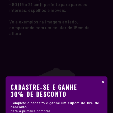
•
GG (19 a 21 cm)
: perfeito para paredes
internas, espelhos e móveis.
Veja exemplos na imagem ao lado,
comparando com um celular de 15cm de
altura.
×
CADASTRE‑SE E GANHE
10% DE DESCONTO
Complete o cadastro e
ganhe um cupom de 10% de
desconto
para a primeira compra!