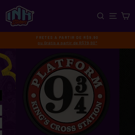
Pular
para
PESQUISA
NAVEGA
C
o
Conteúdo
FRETES A PARTIR DE R$9,90
ou Grátis a partir de R$79,90*
slideshow
pausa