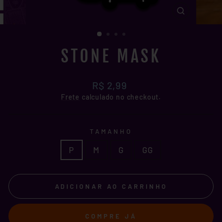
FECHAR
(ESC)
STONE MASK
Preço
R$ 2,99
normal
Frete
calculado no checkout.
TAMANHO
P
M
G
GG
ADICIONAR AO CARRINHO
COMPRE JÁ