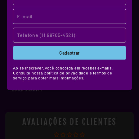
MATERIAL DE QUALIDADE!
NOSSO MATERIAL
Produzidos em vinil premium, nossos stickers
Cadastrar
têm alta durabilidade, são resistentes à água,
não desbotam e ainda contam com película de
Ao se inscrever, você concorda em receber e-mails.
proteção fosca, brilhante ou holográfica.
Consulte nossa política de privacidade e termos de
serviço para obter mais informações.
Muito mais estilo e resistência pra você colar
onde quiser!
AVALIAÇÕES DE CLIENTES