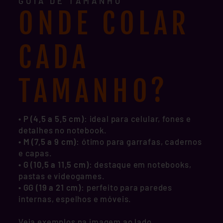
GUIA DE TAMANHO
ONDE COLAR
CADA
TAMANHO?
• P (4,5 a 5,5 cm)
: ideal para celular, fones e
detalhes no notebook.
•
M (7,5 a 9 cm)
: ótimo para garrafas, cadernos
e capas.
•
G (10,5 a 11,5 cm)
: destaque em notebooks,
pastas e videogames.
•
GG (19 a 21 cm)
: perfeito para paredes
internas, espelhos e móveis.
Veja exemplos na imagem ao lado,