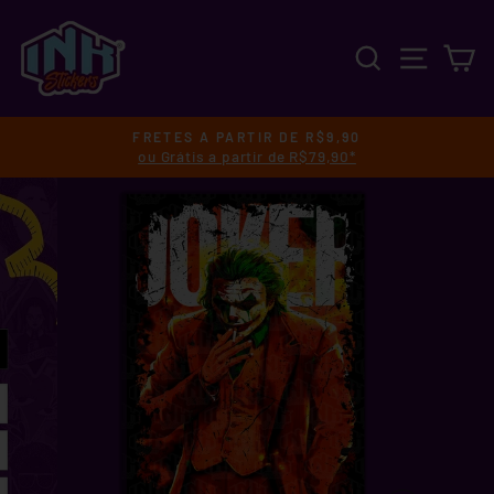
Pular
para
PESQUISA
NAVEGA
C
o
Conteúdo
FRETES A PARTIR DE R$9,90
ou Grátis a partir de R$79,90*
slideshow
pausa