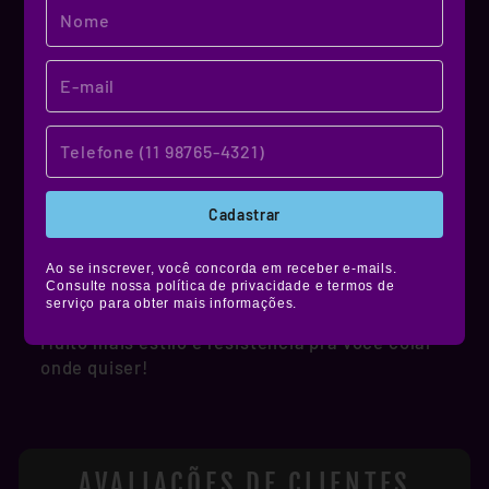
MATERIAL DE QUALIDADE!
NOSSO MATERIAL
Cadastrar
Produzidos em vinil premium, nossos stickers
têm alta durabilidade, são resistentes à água,
Ao se inscrever, você concorda em receber e-mails.
Consulte nossa política de privacidade e termos de
não desbotam e ainda contam com película de
serviço para obter mais informações.
proteção fosca, brilhante ou holográfica.
Muito mais estilo e resistência pra você colar
onde quiser!
AVALIAÇÕES DE CLIENTES