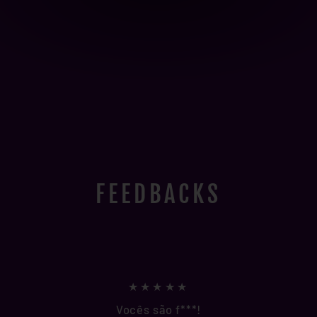
FEEDBACKS
★★★★★
Vocês são f***!