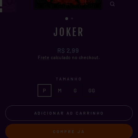
FECHAR
(ESC)
JOKER
Preço
R$ 2,99
normal
Frete
calculado no checkout.
TAMANHO
P
M
G
GG
ADICIONAR AO CARRINHO
COMPRE JÁ