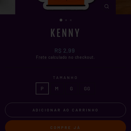
FECHAR
(ESC)
KENNY
Preço
R$ 2,99
normal
Frete
calculado no checkout.
TAMANHO
P
M
G
GG
ADICIONAR AO CARRINHO
COMPRE JÁ