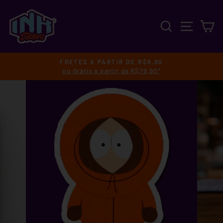
Pular
para
PESQUISA
NAVEGA
C
o
Conteúdo
FRETES A PARTIR DE R$9,90
ou Grátis a partir de R$79,90*
slideshow
pausa