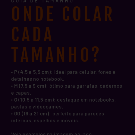
GUIA DE TAMANHO
ONDE COLAR
CADA
TAMANHO?
• P (4,5 a 5,5 cm)
: ideal para celular, fones e
detalhes no notebook.
•
M (7,5 a 9 cm)
: ótimo para garrafas, cadernos
e capas.
•
G (10,5 a 11,5 cm)
: destaque em notebooks,
pastas e videogames.
•
GG (19 a 21 cm)
: perfeito para paredes
internas, espelhos e móveis.
Veja exemplos na imagem ao lado,