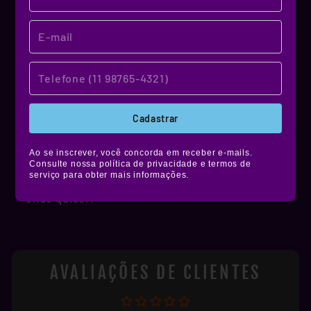
MATERIAL DE QUALIDADE!
NOSSO MATERIAL
Produzidos em vinil premium, nossos stickers
Cadastrar
têm alta durabilidade, são resistentes à água,
não desbotam e ainda contam com película de
Ao se inscrever, você concorda em receber e-mails.
proteção fosca, brilhante ou holográfica.
Consulte nossa política de privacidade e termos de
serviço para obter mais informações.
Muito mais estilo e resistência pra você colar
onde quiser!
AVALIAÇÕES DE CLIENTES