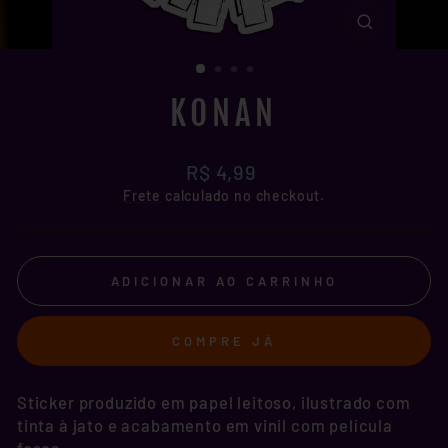
FECHAR
(ESC)
KONAN
Preço
R$ 4,99
normal
Frete
calculado no checkout.
ADICIONAR AO CARRINHO
COMPRE JÁ
Sticker produzido em papel leitoso, ilustrado com
tinta à jato e acabamento em vinil com película