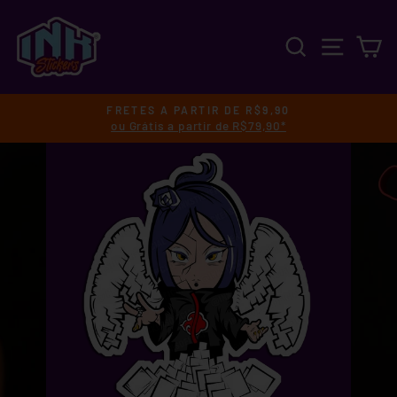
Pular
para
PESQUISA
NAVEGA
C
o
Conteúdo
FRETES A PARTIR DE R$9,90
ou Grátis a partir de R$79,90*
slideshow
pausa