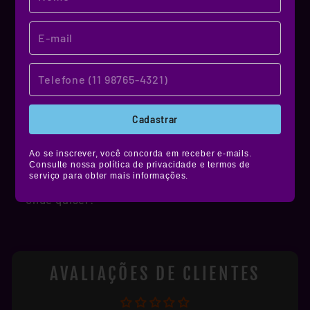
MATERIAL DE QUALIDADE!
NOSSO MATERIAL
Produzidos em vinil premium, nossos stickers
Cadastrar
têm alta durabilidade, são resistentes à água,
não desbotam e ainda contam com película de
Ao se inscrever, você concorda em receber e-mails.
Consulte nossa política de privacidade e termos de
proteção fosca, brilhante ou holográfica.
serviço para obter mais informações.
Muito mais estilo e resistência pra você colar
onde quiser!
AVALIAÇÕES DE CLIENTES