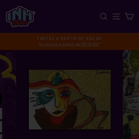
Pular
para
PESQUISA
NAVEGA
C
o
Conteúdo
FRETES A PARTIR DE R$9,90
ou Grátis a partir de R$79,90*
slideshow
pausa