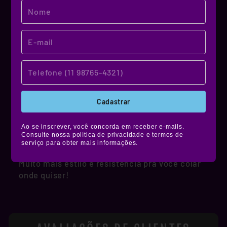
MATERIAL DE QUALIDADE!
NOSSO MATERIAL
Cadastrar
Produzidos em vinil premium, nossos stickers
têm alta durabilidade, são resistentes à água,
Ao se inscrever, você concorda em receber e-mails.
Consulte nossa política de privacidade e termos de
não desbotam e ainda contam com película de
serviço para obter mais informações.
proteção fosca, brilhante ou holográfica.
Muito mais estilo e resistência pra você colar
onde quiser!