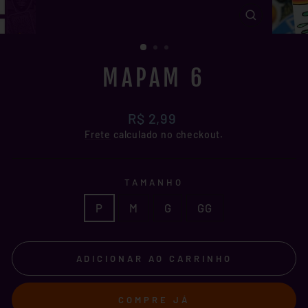
FECHAR
(ESC)
MAPAM 6
Preço
R$ 2,99
normal
Frete
calculado no checkout.
TAMANHO
P
M
G
GG
ADICIONAR AO CARRINHO
COMPRE JÁ