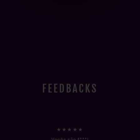
FEEDBACKS
★★★★★
Vocês são f***!