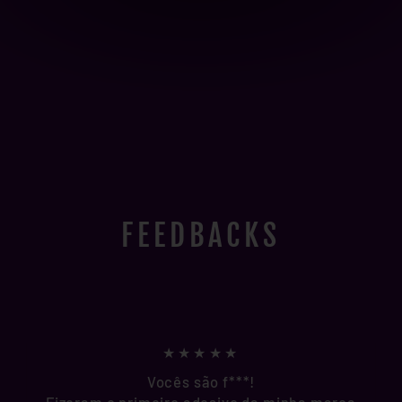
FEEDBACKS
★★★★★
Vocês são f***!