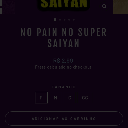
FECHAR
(ESC)
NO PAIN NO SUPER
SAIYAN
Preço
R$ 2,99
normal
Frete
calculado no checkout.
TAMANHO
P
M
G
GG
ADICIONAR AO CARRINHO