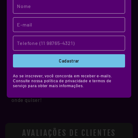
MATERIAL DE QUALIDADE!
NOSSO MATERIAL
Cadastrar
Produzidos em vinil premium, nossos stickers
têm alta durabilidade, são resistentes à água,
Ao se inscrever, você concorda em receber e-mails.
não desbotam e ainda contam com película de
Consulte nossa política de privacidade e termos de
proteção fosca, brilhante ou holográfica.
serviço para obter mais informações.
Muito mais estilo e resistência pra você colar
onde quiser!
AVALIAÇÕES DE CLIENTES