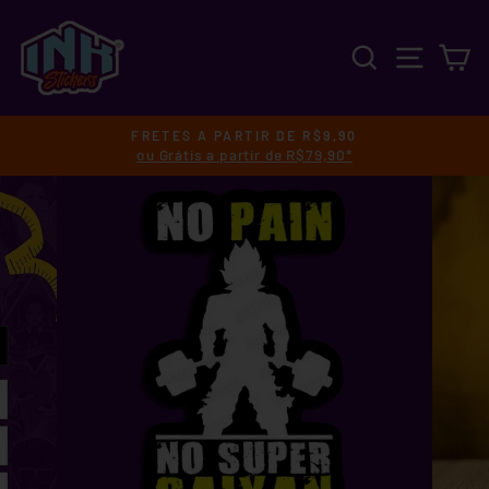
Pular
para
PESQUISA
NAVEGA
C
o
Conteúdo
FRETES A PARTIR DE R$9,90
ou Grátis a partir de R$79,90*
slideshow
pausa