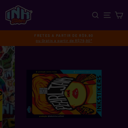
Pular
para
PESQUISA
NAVEGA
C
o
Conteúdo
FRETES A PARTIR DE R$9,90
ou Grátis a partir de R$79,90*
slideshow
pausa