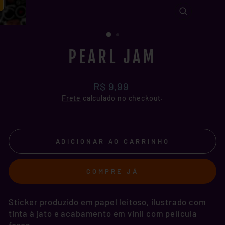
FECHAR
(ESC)
PEARL JAM
Preço
R$ 9,99
normal
Frete
calculado no checkout.
ADICIONAR AO CARRINHO
COMPRE JÁ
Sticker produzido em papel leitoso, ilustrado com
tinta à jato e acabamento em vinil com película