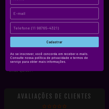
MATERIAL DE QUALIDADE!
NOSSO MATERIAL
Produzidos em vinil premium, nossos stickers
Cadastrar
têm alta durabilidade, são resistentes à água,
não desbotam e ainda contam com película de
Ao se inscrever, você concorda em receber e-mails.
Consulte nossa política de privacidade e termos de
proteção fosca, brilhante ou holográfica.
serviço para obter mais informações.
Muito mais estilo e resistência pra você colar
onde quiser!
AVALIAÇÕES DE CLIENTES