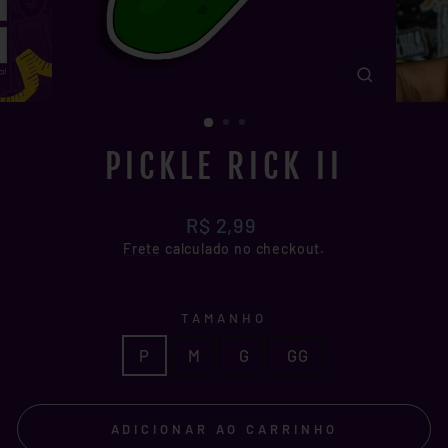
FECHAR
(ESC)
PICKLE RICK II
Preço
R$ 2,99
normal
Frete
calculado no checkout.
TAMANHO
P
M
G
GG
ADICIONAR AO CARRINHO