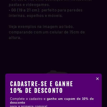
pastas e videogames.
•
GG (19 a 21 cm)
: perfeito para paredes
internas, espelhos e móveis.
Veja exemplos na imagem ao lado,
comparando com um celular de 15cm de
altura.
×
CADASTRE‑SE E GANHE
10% DE DESCONTO
Complete o cadastro e
ganhe um cupom de 10% de
desconto
para a primeira compra!