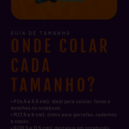
GUIA DE TAMANHO
ONDE COLAR
CADA
TAMANHO?
• P (4,5 a 5,5 cm)
: ideal para celular, fones e
detalhes no notebook.
•
M (7,5 a 9 cm)
: ótimo para garrafas, cadernos
e capas.
•
G (10,5 a 11,5 cm)
: destaque em notebooks,