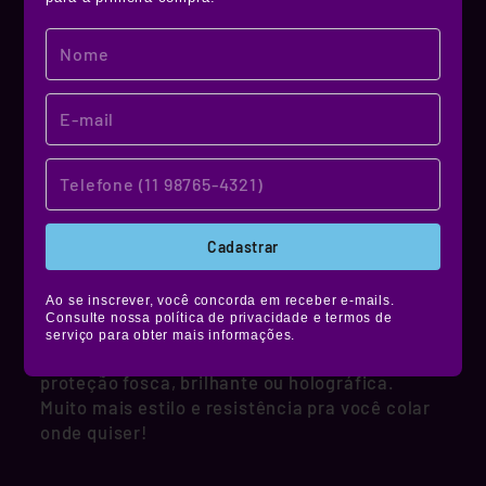
MATERIAL DE QUALIDADE!
NOSSO MATERIAL
Cadastrar
Ao se inscrever, você concorda em receber e-mails.
Produzidos em vinil premium, nossos stickers
Consulte nossa política de privacidade e termos de
têm alta durabilidade, são resistentes à água,
serviço para obter mais informações.
não desbotam e ainda contam com película de
proteção fosca, brilhante ou holográfica.
Muito mais estilo e resistência pra você colar
onde quiser!