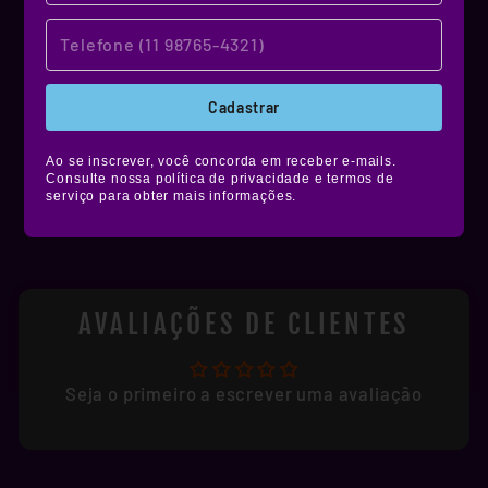
NOSSO MATERIAL
Produzidos em vinil premium, nossos stickers
têm alta durabilidade, são resistentes à água,
Cadastrar
não desbotam e ainda contam com película de
proteção fosca, brilhante ou holográfica.
Ao se inscrever, você concorda em receber e-mails.
Muito mais estilo e resistência pra você colar
Consulte nossa política de privacidade e termos de
serviço para obter mais informações.
onde quiser!
AVALIAÇÕES DE CLIENTES
Seja o primeiro a escrever uma avaliação