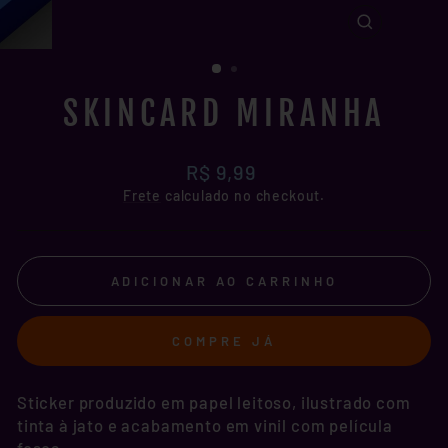
FECHAR
(ESC)
SKINCARD MIRANHA
Preço
R$ 9,99
normal
Frete
calculado no checkout.
ADICIONAR AO CARRINHO
COMPRE JÁ
Sticker produzido em papel leitoso, ilustrado com
tinta à jato e acabamento em vinil com película