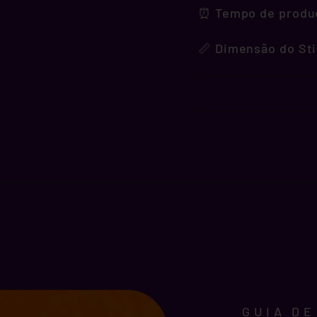
⏰ Tempo de produçã
📏 Dimensão do Sti
GUIA D