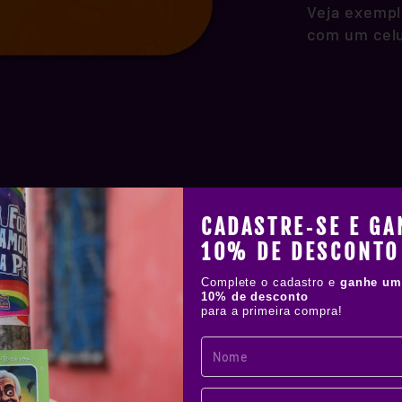
Veja exempl
com um celu
CADASTRE‑SE E GA
10% DE DESCONTO
!
Complete o cadastro e
ganhe um
IAL
10% de desconto
para a primeira compra!
os stickers
tes à água,
elícula de