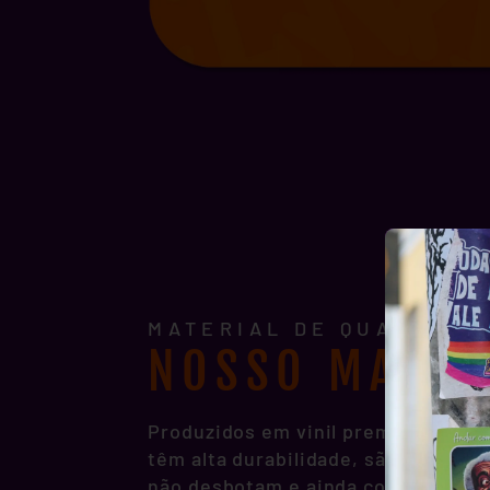
MATERIAL DE QUALIDADE
NOSSO MATER
Produzidos em vinil premium, noss
têm alta durabilidade, são resisten
não desbotam e ainda contam com p