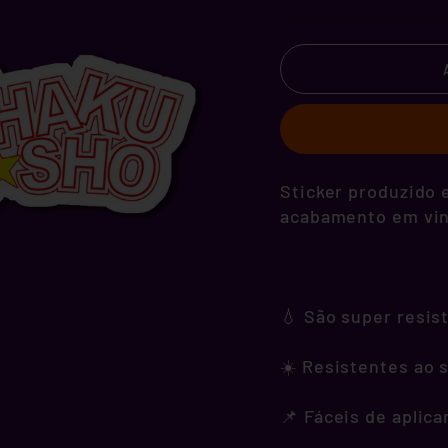
Sticker produzido e
acabamento em vini
💧 São super resis
☀️ Resistentes ao s
📌 Fáceis de aplica