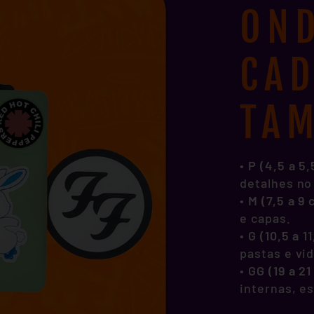
OND
CA
TA
• P (4,5 a 5
detalhes no
•
M (7,5 a 9
e capas.
•
G (10,5 a 1
pastas e vi
•
GG (19 a 2
internas, e