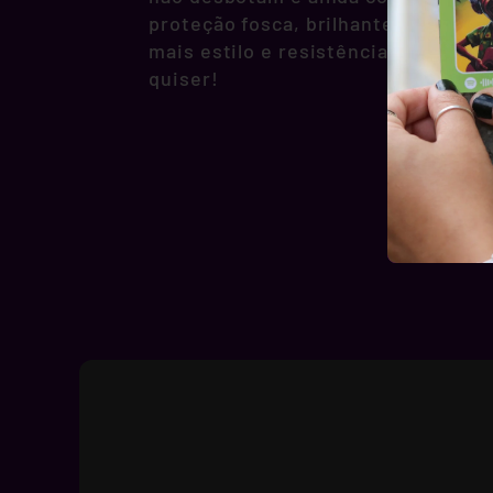
proteção fosca, brilhante ou hologr
mais estilo e resistência pra você 
quiser!