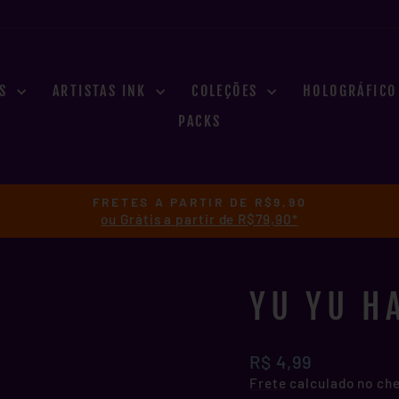
ES
ARTISTAS INK
COLEÇÕES
HOLOGRÁFIC
PACKS
FRETES A PARTIR DE R$9,90
ou Grátis a partir de R$79,90*
slideshow
pausa
YU YU H
Preço
R$ 4,99
normal
Frete
calculado no ch