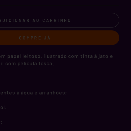
ADICIONAR AO CARRINHO
COMPRE JÁ
m papel leitoso, ilustrado com tinta à jato e
l com película fosca.
tentes à água e arranhões;
ol;
r;