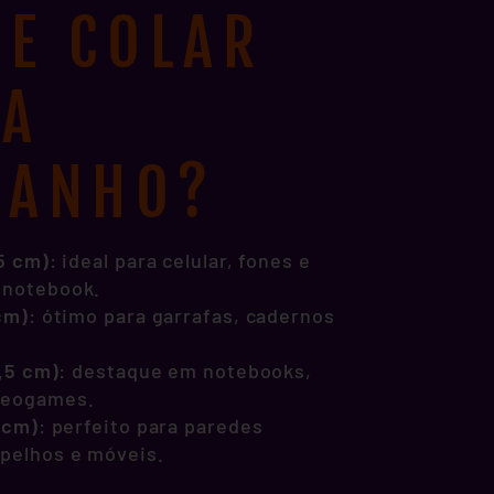
E COLAR
DA
MANHO?
,5 cm)
: ideal para celular, fones e
 notebook.
 cm)
: ótimo para garrafas, cadernos
1,5 cm)
: destaque em notebooks,
deogames.
1 cm)
: perfeito para paredes
spelhos e móveis.